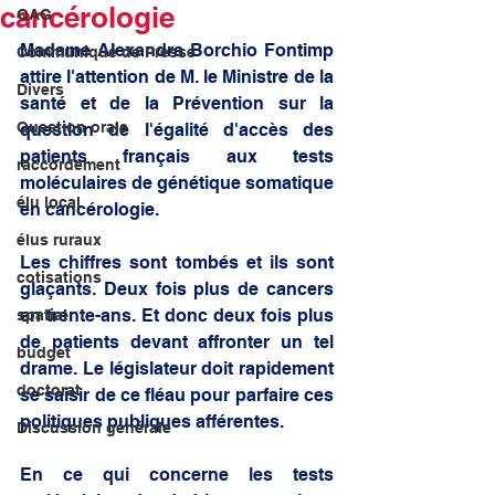
cancérologie
QAG
Madame Alexandra Borchio Fontimp 
Communiqué de Presse
attire l'attention de M. le Ministre de la 
Divers
santé et de la Prévention sur la 
Question orale
question de l'égalité d'accès des 
patients français aux tests 
raccordement
moléculaires de génétique somatique 
élu local
en cancérologie.
élus ruraux
Les chiffres sont tombés et ils sont 
cotisations
glaçants. Deux fois plus de cancers 
en trente-ans. Et donc deux fois plus 
spatial
de patients devant affronter un tel 
budget
drame. Le législateur doit rapidement 
doctorat
se saisir de ce fléau pour parfaire ces 
politiques publiques afférentes.  
Discussion générale
En ce qui concerne les tests 