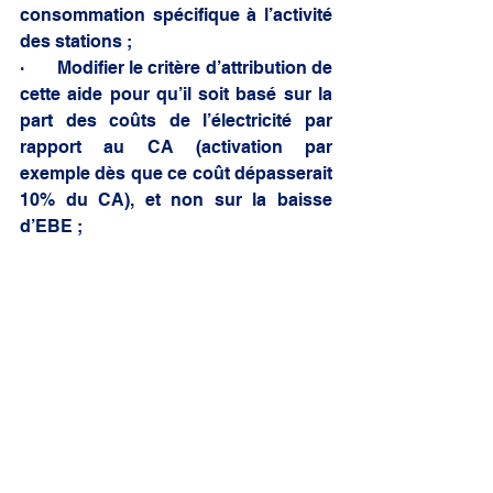
consommation spécifique à l’activité 
des stations ;
·       Modifier le critère d’attribution de 
cette aide pour qu’il soit basé sur la 
part des coûts de l’électricité par 
rapport au CA (activation par 
exemple dès que ce coût dépasserait 
10% du CA), et non sur la baisse 
d’EBE ;
Convaincue de votre attachement à 
l’économie de nos montagnes, je ne 
doute pas que des solutions seront 
rapidement proposées par votre 
Ministère pour soulager nos stations 
en péril.
Veuillez agréer, Monsieur le Ministre, 
l'expression de ma très haute 