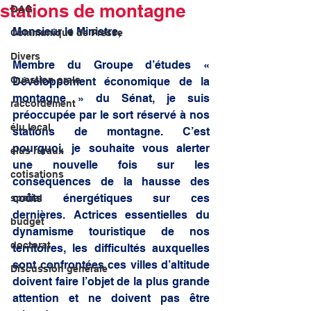
stations de montagne
QAG
Monsieur le Ministre, 
Communiqué de Presse
Divers
Membre du Groupe d’études « 
Question orale
Développement économique de la 
montagne » du Sénat, je suis 
raccordement
préoccupée par le sort réservé à nos 
élu local
stations de montagne. C’est 
pourquoi, je souhaite vous alerter 
élus ruraux
une nouvelle fois sur les 
cotisations
conséquences de la hausse des 
coûts énergétiques sur ces 
spatial
dernières. Actrices essentielles du 
budget
dynamisme touristique de nos 
doctorat
territoires, les difficultés auxquelles 
sont confrontées ces villes d’altitude 
Discussion générale
doivent faire l’objet de la plus grande 
attention et ne doivent pas être 