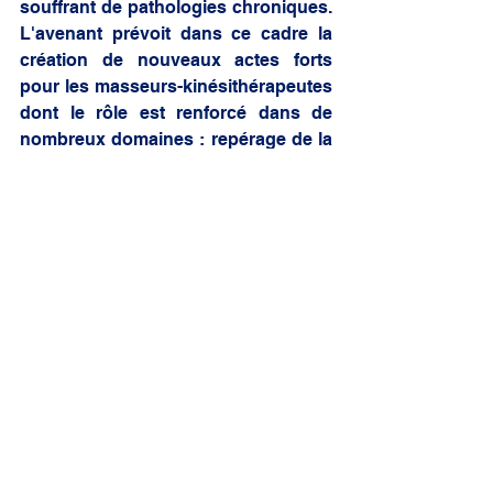
souffrant de pathologies chroniques. 
L'avenant prévoit dans ce cadre la 
création de nouveaux actes forts 
pour les masseurs-kinésithérapeutes 
dont le rôle est renforcé dans de 
nombreux domaines : repérage de la 
perte d'autonomie, prise en charge 
de l'insuffisance cardiaque, des 
pathologies chroniques ou encore 
du polyhandicap. Cet avenant a été 
signé par un syndicat représentatif, 
la fédération française des masseurs 
kinésithérapeutes rééducateurs, le 16 
décembre 2022. Cependant, les deux 
autres syndicats représentatifs ont 
choisi de s'y opposer. Cela fait donc 
obstacle à l'entrée en vigueur des 
530 millions d'euros de 
revalorisations. En l'absence 