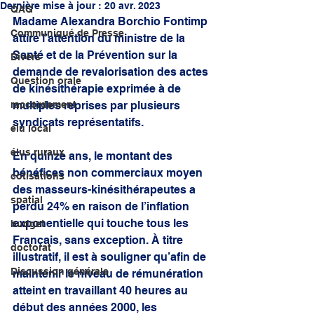
Dernière mise à jour :
20 avr. 2023
QAG
Madame Alexandra Borchio Fontimp 
Communiqué de Presse
attire l’attention du ministre de la 
Santé et de la Prévention sur la 
Divers
demande de revalorisation des actes 
Question orale
de kinésithérapie exprimée à de 
raccordement
multiples reprises par plusieurs 
syndicats représentatifs.
élu local
élus ruraux
En quinze ans, le montant des 
bénéfices non commerciaux moyen 
cotisations
des masseurs-kinésithérapeutes a 
spatial
perdu 24% en raison de l’inflation 
exponentielle qui touche tous les 
budget
Français, sans exception. À titre 
doctorat
illustratif, il est à souligner qu’afin de 
Discussion générale
maintenir le niveau de rémunération 
atteint en travaillant 40 heures au 
début des années 2000, les 