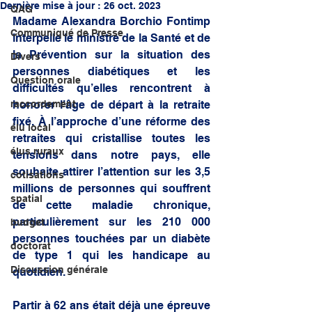
Dernière mise à jour :
26 oct. 2023
QAG
Madame Alexandra Borchio Fontimp 
Communiqué de Presse
interpelle le ministre de la Santé et de 
la Prévention sur la situation des 
Divers
personnes diabétiques et les 
Question orale
difficultés qu’elles rencontrent à 
raccordement
honorer l’âge de départ à la retraite 
fixé. À l’approche d’une réforme des 
élu local
retraites qui cristallise toutes les 
élus ruraux
tensions dans notre pays, elle 
souhaite attirer l’attention sur les 3,5 
cotisations
millions de personnes qui souffrent 
spatial
de cette maladie chronique, 
particulièrement sur les 210 000 
budget
personnes touchées par un diabète 
doctorat
de type 1 qui les handicape au 
Discussion générale
quotidien. 
Partir à 62 ans était déjà une épreuve 