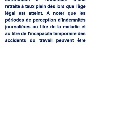
retraite à taux plein dès lors que l'âge 
légal est atteint. A noter que les 
périodes de perception d'indemnités 
journalières au titre de la maladie et 
au titre de l'incapacité temporaire des 
accidents du travail peuvent être 
cumulées, pour former les 60 jours 
qui ouvrent droit à une période 
assimilée. En complément, les 
périodes d'arrêt maladie sont par 
ailleurs considérées comme réputées 
cotisées dans le cadre du dispositif 
de retraite anticipée pour carrières 
longues, dans la limite de 4 
trimestres. Elles sont donc 
comptabilisées dans la durée 
d'assurance qui permet à l'assuré 
d'accéder à un départ avant l'âge 