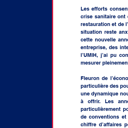
doctorat
Discussion
Les efforts consen
crise sanitaire ont
restauration et de 
situation reste anx
cette nouvelle ann
entreprise, des int
l’UMIH, j’ai pu con
mesurer pleinement 
Fleuron de l’économ
particulière des p
une dynamique nouve
à offrir. Les an
particulièrement po
de conventions et
chiffre d’affaires