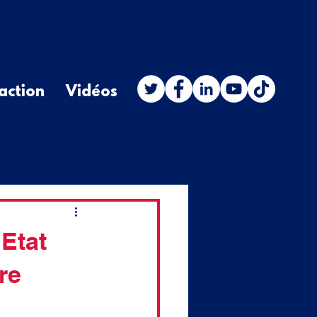
action
Vidéos
evue de presse
stion orale
'Etat
re
budget