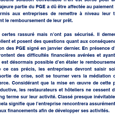
 majeure partie du PGE a dû être affectée au paiement 
rmis aux entreprises de remettre à niveau leur tr
 le remboursement de leur prêt.     
certes rassuré mais n’ont pas sécurisé. Il deme
ellent et posent des questions quant aux conséquenc
ion des PGE signé en janvier dernier. En présence d’
ffrontent des difficultés financières avérées et ayant
l est désormais possible d’en étaler le rembourseme
ce cas précis, les entreprises devront saisir soit
ortie de crise, soit se tourner vers la médiation d
rce. Considérant que la mise en œuvre de cette p
ductive, les restaurateurs et hôteliers ne cessent d’a
 terme sur leur activité. Classé presque inévitable
ela signifie que l’entreprise rencontrera assurément
ux financements afin de développer ses activités. 