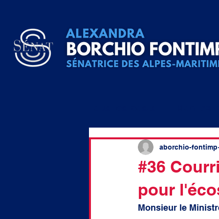
Tous les posts
Mon trav
Question écrite
QA
aborchio-fontimp
#36 Courri
pour l'éco
raccordement
élu lo
Monsieur le Ministr