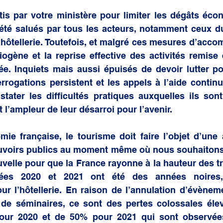
 générale
tis par votre ministère pour limiter les dégâts éco
 été salués par tous les acteurs, notamment ceux du
l’hôtellerie. Toutefois, et malgré ces mesures d’acco
iogène et la reprise effective des activités remise
ée. Inquiets mais aussi épuisés de devoir lutter po
errogations persistent et les appels à l’aide continue
stater les difficultés pratiques auxquelles ils sont
l’ampleur de leur désarroi pour l’avenir. 
ie française, le tourisme doit faire l’objet d’une a
ouvoirs publics au moment même où nous souhaitons 
lle pour que la France rayonne à la hauteur des tré
nées 2020 et 2021 ont été des années noires,
ur l’hôtellerie. En raison de l’annulation d’évèneme
 de séminaires, ce sont des pertes colossales éle
 pour 2020 et de 50% pour 2021 qui sont observées.