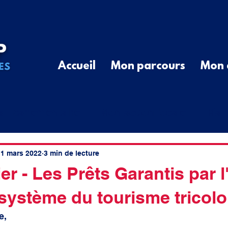
Accueil
Mon parcours
Mon 
ail parlementaire
Mon action locale
Ma r
G
Communiqué de Presse
Divers
Que
1 mars 2022
3 min de lecture
er - Les Prêts Garantis par l
système du tourisme tricolo
cal
élus ruraux
cotisations
spatial
e, 