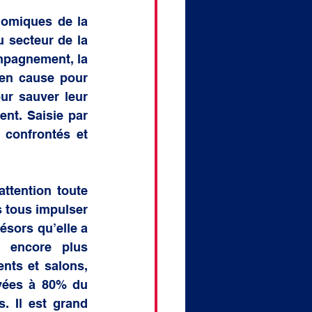
nomiques de la 
 secteur de la 
mpagnement, la 
 en cause pour 
ur sauver leur 
nt. Saisie par 
 confrontés et 
ttention toute 
tous impulser 
sors qu’elle a 
 encore plus 
nts et salons, 
vées à 80% du 
 Il est grand 