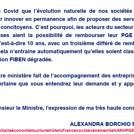
a Covid que l’évolution naturelle de nos sociétés
ir innover en permanence afin de proposer des serv
concitoyens. C’est pourquoi, les acteurs du secteur
rises aient la possibilité de rembourser leur PGE
’est-à-dire 10 ans, avec un troisième différé de re
ela n’entraine automatiquement qu’elles soient clas
tion FIBEN dégradée. 
re ministère fait de l’accompagnement des entrepri
 certaine que vous entendrez leur demande et y appo
nsieur le Ministre, l'expression de ma très haute con
										ALEXANDRA BORCH
itaire
économie
tourisme
hôtels
France
covid
évènementiel
UMIH
PG