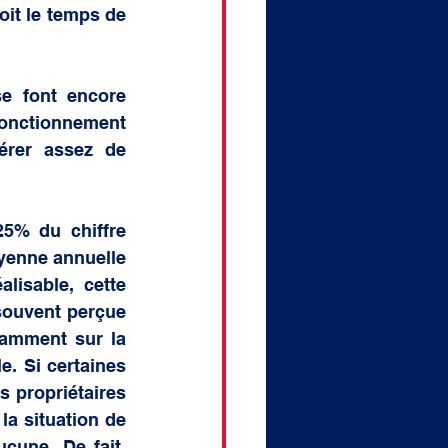
it le temps de 
e font encore 
fonctionnement 
rer assez de 
% du chiffre 
yenne annuelle 
isable, cette 
souvent perçue 
amment sur la 
. Si certaines 
 propriétaires 
a situation de 
cune. De fait, 