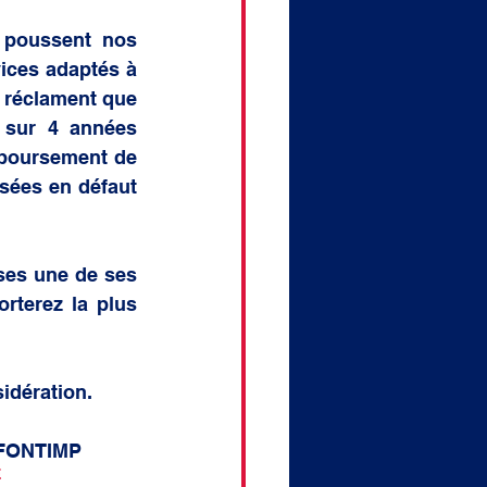
 poussent nos 
ices adaptés à 
 réclament que 
 sur 4 années 
mboursement de 
sées en défaut 
ses une de ses 
rterez la plus 
sidération.
IO FONTIMP
E