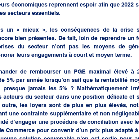
urs économiques reprennent espoir afin que 2022 so
es secteurs essentiels.  
s un « mieux », les conséquences de la crise s
ncore bien présentes. De fait, loin de reprendre un 
prises du secteur n’ont pas les moyens de géné
norer leurs engagements à court et moyen terme. 
ander de rembourser un PGE maximal élevé à 25
 de 5% par année lorsqu’on sait que la rentabilité mo
presque jamais les 5% ? Mathématiquement irréal
s acteurs du secteur dans une position délicate et 
outre, les loyers sont de plus en plus élevés, not
ant une contrainte supplémentaire et non négligeable
idé d’engager une procédure de conciliation avec les
de Commerce pour convenir d’un prix plus adapté à l
aucune solution convenable n’en est sortie pour au