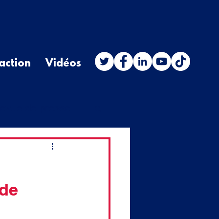
action
Vidéos
evue de presse
stion orale
 de
budget