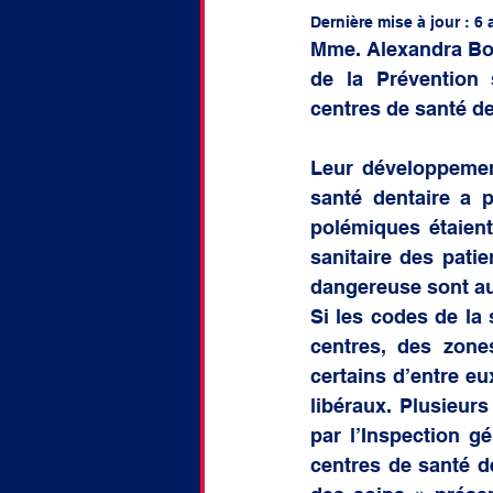
doctorat
Discussion
Dernière mise à jour :
6 
Mme. Alexandra Borc
de la Prévention 
centres de santé de
Leur développement
santé dentaire a 
polémiques étaient 
sanitaire des pati
dangereuse sont au
Si les codes de la 
centres, des zone
certains d’entre e
libéraux. Plusieurs
par l’Inspection g
centres de santé d