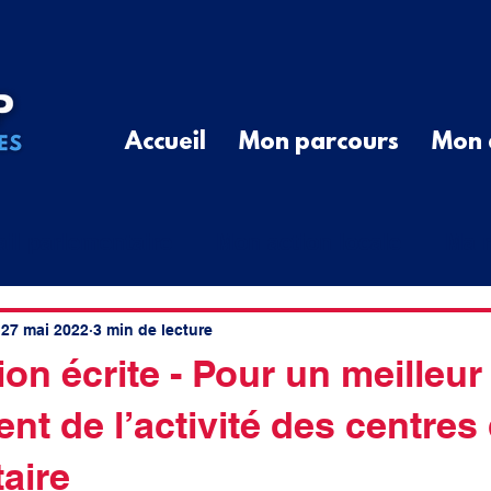
Accueil
Mon parcours
Mon 
ail parlementaire
Mon action locale
Ma r
G
Communiqué de Presse
Divers
Que
27 mai 2022
3 min de lecture
on écrite - Pour un meilleur
t de l’activité des centres
cal
élus ruraux
cotisations
spatial
aire