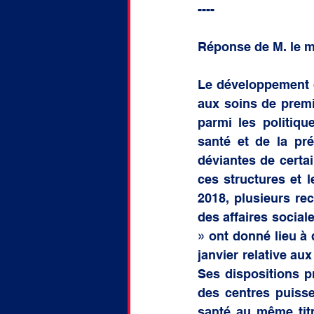
----
Réponse de M. le mi
Le développement de
aux soins de premie
parmi les politiqu
santé et de la pré
déviantes de certai
ces structures et l
2018, plusieurs re
des affaires sociale
» ont donné lieu à 
janvier relative au
Ses dispositions p
des centres puisse
santé au même titre