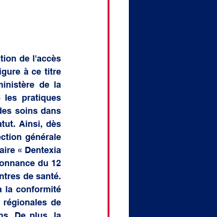
ion de l'accès 
gure à ce titre 
inistère de la 
les pratiques 
des soins dans 
ut. Ainsi, dès 
ction générale 
aire « Dentexia 
donnance du 12 
tres de santé. 
la conformité 
 régionales de 
s. De plus, la 