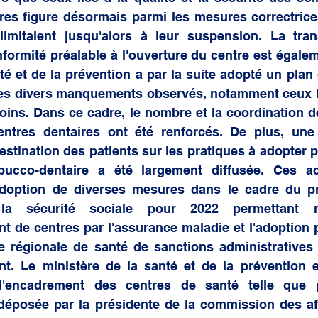
res figure désormais parmi les mesures correctrice
limitaient jusqu'alors à leur suspension. La tran
ormité préalable à l'ouverture du centre est égalem
té et de la prévention a par la suite adopté un plan d
les divers manquements observés, notamment ceux lié
soins. Dans ce cadre, le nombre et la coordination de
entres dentaires ont été renforcés. De plus, un
stination des patients sur les pratiques à adopter 
ucco-dentaire a été largement diffusée. Ces ac
adoption de diverses mesures dans le cadre du pro
la sécurité sociale pour 2022 permettant n
de centres par l'assurance maladie et l'adoption pa
e régionale de santé de sanctions administratives 
. Le ministère de la santé et de la prévention es
 l'encadrement des centres de santé telle que 
 déposée par la présidente de la commission des aff