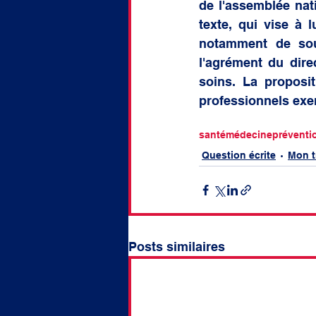
de l'assemblée nati
texte, qui vise à l
notamment de soum
l'agrément du dire
soins. La proposit
professionnels exer
santé
médecine
préventi
Question écrite
Mon t
Posts similaires