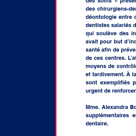
des soins » présen
des chirurgiens-den
déontologie entre c
dentistes salariés d
qui soulève des in
avait pour but d’in
santé afin de préven
de ces centres. L’a
moyens de contrôle 
et tardivement. À l
sont exemplifiés p
urgent de renforcer
Mme. Alexandra Bo
supplémentaires e
dentaire.    