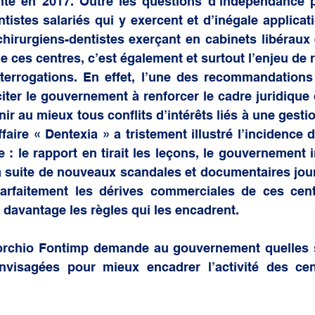
té en 2017. Outre les questions d’indépendance pr
tistes salariés qui y exercent et d’inégale applicat
hirurgiens-dentistes exerçant en cabinets libéraux 
e ces centres, c’est également et surtout l’enjeu de r
terrogations. En effet, l’une des recommandations 
citer le gouvernement à renforcer le cadre juridique 
ir au mieux tous conflits d’intérêts liés à une gestion
ffaire « Dentexia » a tristement illustré l’incidence 
: le rapport en tirait les leçons, le gouvernement 
a suite de nouveaux scandales et documentaires jour
arfaitement les dérives commerciales de ces centre
 davantage les règles qui les encadrent. 
rchio Fontimp demande au gouvernement quelles so
nvisagées pour mieux encadrer l’activité des cen