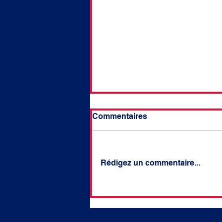
Commentaires
Rédigez un commentaire...
#84 Question écrite - Sur la
nécessaire adaptation de
la réponse pénale aux
incendies volontaires