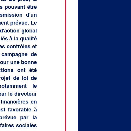
s pouvant être 
smission d'un 
ent prévue. Le 
'action global 
s à la qualité 
s contrôles et 
e campagne de 
pour une bonne 
tions ont été 
jet de loi de 
otamment le 
r le directeur 
financières en 
t favorable à 
prévue par la 
aires sociales 