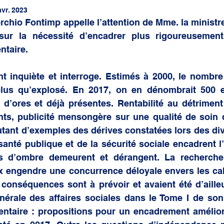
 générale
avr. 2023
hio Fontimp appelle l’attention de Mme. la ministre 
sur la nécessité d’encadrer plus rigoureusement l
ntaire. 
 inquiète et interroge. Estimés à 2000, le nombre 
plus qu’explosé. En 2017, on en dénombrait 500 et
d’ores et déjà présentes. Rentabilité au détriment 
ents, publicité mensongère sur une qualité de soin 
tant d’exemples des dérives constatées lors des div
santé publique et de la sécurité sociale encadrent l’a
s d’ombre demeurent et dérangent. La recherche 
ux engendre une concurrence déloyale envers les cab
 conséquences sont à prévoir et avaient été d’aille
énérale des affaires sociales dans le Tome I de son
entaire : propositions pour un encadrement améliora