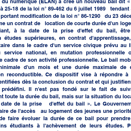
 du numérique (ELAN) a créé un nouveau bail dit « b
 à 25-18 de la loi n° 89-462 du 6 juillet 1989   tendant 
t portant modification de la loi n° 86-1290   du 23 dé
me un contrat de   location de courte durée d'un log
fiant, à la date de la prise d'effet du bail, être
n études supérieures, en contrat d'apprentissage,
re dans le cadre d'un service civique prévu au II d
service national, en mutation professionnelle 
 cadre de son activité professionnelle. Le bail mobili
inimale d'un mois et une durée maximale de dix
n reconductible. Ce dispositif vise à répondre à d
entifiées dès la conclusion du contrat et qui justifien
prédéfini. Il n'est pas fondé sur le fait de suiv
toute la durée du bail, mais sur la situation du locat
 date de la prise   d'effet du bail ». Le Gouvernem
ire de l'accès   au logement des jeunes une priorité
de faire évoluer la durée de ce bail pour prendre
ains étudiants à l'achèvement de leurs études. Po