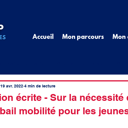
Accueil
Mon parcours
Mon 
ail parlementaire
Mon action locale
Ma r
G
Communiqué de Presse
Divers
Que
19 avr. 2022
4 min de lecture
on écrite - Sur la nécessité 
 bail mobilité pour les jeune
cal
élus ruraux
cotisations
spatial