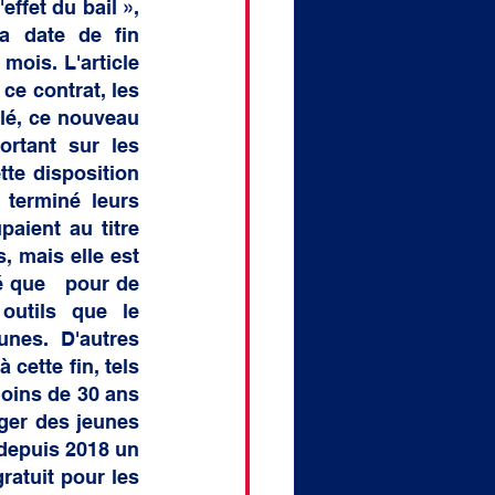
ffet du bail », 
a date de fin 
ois. L'article 
ce contrat, les 
é, ce nouveau 
rtant sur les 
te disposition 
terminé leurs 
aient au titre 
, mais elle est 
 que   pour de 
outils que le 
nes. D'autres 
cette fin, tels 
oins de 30 ans 
ger des jeunes 
depuis 2018 un 
atuit pour les 