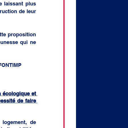
 laissant plus 
uction de leur 
te proposition 
eunesse qui ne 
IO FONTIMP
 écologique et 
ssité de faire 
logement, de 