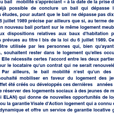
 bail   mobilité s'appréciant « à la date de la prise d'e
déjà possible de conclure un bail qui dépasse l
s études, pour autant que le bail ne dépasse pas dix m
 6 juillet 1989 précise par ailleurs que si, au terme de 
un nouveau bail portant sur le même logement meubl
x dispositions relatives aux baux d'habitation po
révues au titre I bis de la loi du 6 juillet 1989. Cet
tre utilisée par les personnes qui, bien qu'ayant 
, souhaitent rester dans le logement qu'elles occup
. Elle nécessite certes l'accord entre les deux parties
ur le locataire qu'un contrat qui ne serait renouvelé
 Par ailleurs, le bail mobilité n'est qu'un des 
uhaité mobiliser en faveur du logement des jeu
ffet été créés ou développés ces dernières   années à 
de réserver des logements sociaux à des jeunes de m
loi ELAN) qui donne de nouvelles opportunités de lo
 ou la garantie Visale d'Action logement qui a connu 
dynamique et offre un service de garantie locative gr