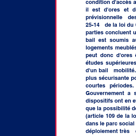
condition d'accès au
il est d'ores et 
prévisionnelle   de
25-14   de la loi du
parties concluent 
bail est soumis au
logements meublés p
peut donc d'ores ê
études supérieures
d'un bail   mobilité
plus sécurisante po
courtes périodes.
Gouvernement a so
dispositifs ont en e
que la possibilité 
(article 109 de la 
dans le parc social
déploiement très   