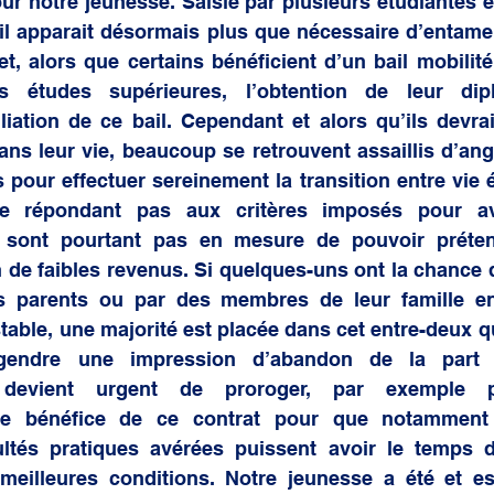
ur notre jeunesse. Saisie par plusieurs étudiantes et
il apparait désormais plus que nécessaire d’entamer
fet, alors que certains bénéficient d’un bail mobilit
s études supérieures, l’obtention de leur dipl
liation de ce bail. Cependant et alors qu’ils devraie
ns leur vie, beaucoup se retrouvent assaillis d’ang
s pour effectuer sereinement la transition entre vie é
Ne répondant pas aux critères imposés pour avo
ne sont pourtant pas en mesure de pouvoir préten
 de faibles revenus. Si quelques-uns ont la chance d
s parents ou par des membres de leur famille en
table, une majorité est placée dans cet entre-deux qu
ngendre une impression d’abandon de la part d
 devient urgent de proroger, par exemple 
le bénéfice de ce contrat pour que notamment l
icultés pratiques avérées puissent avoir le temps 
meilleures conditions. Notre jeunesse a été et es