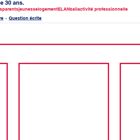
e 30 ans.
s
parents
jeunesse
logement
ELAN
bail
activité professionnelle
re
Question écrite