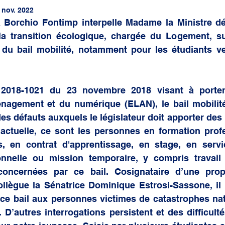
 générale
 nov. 2022
Borchio Fontimp interpelle Madame la Ministre dé
la transition écologique, chargée du Logement, sur
 du bail mobilité, notamment pour les étudiants ve
 2018-1021 du 23 novembre 2018 visant à porter
nagement et du numérique (ELAN), le bail mobilité
es défauts auxquels le législateur doit apporter des 
 actuelle, ce sont les personnes en formation profe
, en contrat d'apprentissage, en stage, en servic
onnelle ou mission temporaire, y compris travail 
concernées par ce bail. Cosignataire d’une propo
llègue la Sénatrice Dominique Estrosi-Sassone, il e
ce bail aux personnes victimes de catastrophes natu
 D’autres interrogations persistent et des difficultés