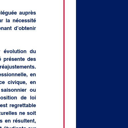
léguée auprès 
 la nécessité 
nant d’obtenir 
 évolution du 
 présente des 
réajustements. 
ssionnelle, en 
e civique, en 
saisonnier ou 
sition de loi 
st regrettable 
relles ne soit 
 en résultent, 