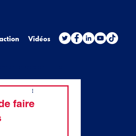
action
Vidéos
evue de presse
stion orale
de faire
s
budget