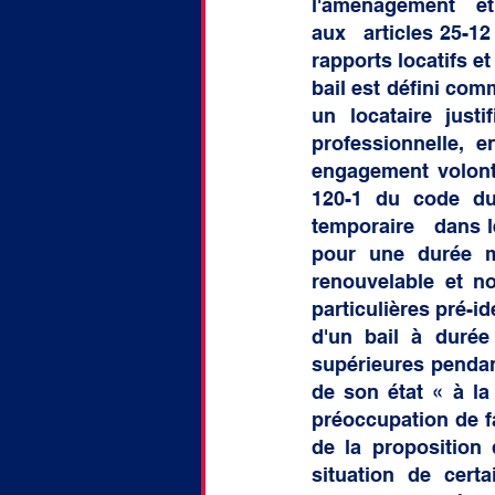
l'aménagement   et
aux   articles 25-12
rapports locatifs e
bail est défini com
un locataire justi
professionnelle, e
engagement volontai
120-1 du code du 
temporaire   dans le
pour une durée m
renouvelable et no
particulières pré-id
d'un bail à durée 
supérieures pendant 
de son état « à la
préoccupation de fa
de la proposition 
situation de cert