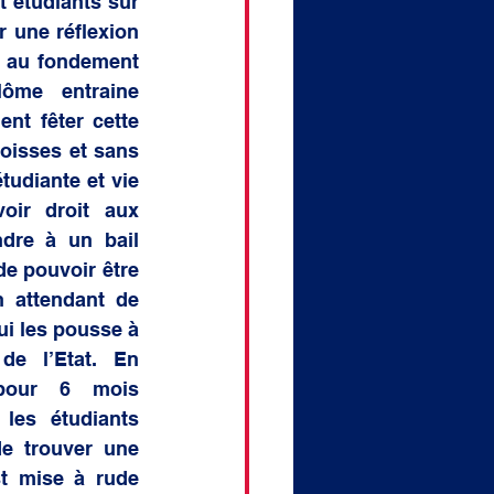
 étudiants sur 
 une réflexion 
é au fondement 
ôme entraine 
nt fêter cette 
oisses et sans 
tudiante et vie 
ir droit aux 
dre à un bail 
e pouvoir être 
 attendant de 
i les pousse à 
e l’Etat. En 
pour 6 mois 
es étudiants 
de trouver une 
t mise à rude 