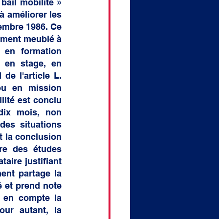
ail mobilité » 
à améliorer les 
cembre 1986. Ce 
ement meublé à 
 en formation 
 en stage, en 
e l'article L. 
ou en mission 
té est conclu   
 mois, non   
es situations 
t la conclusion 
re des études 
aire justifiant 
ent partage la 
 et prend note 
 en compte la 
ur autant, la 