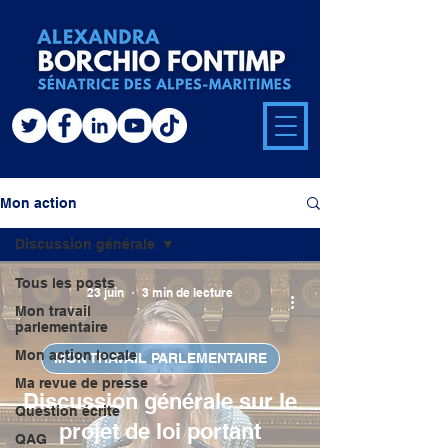
Mon action
Discussion générale
Tous les posts
23 juin
3 min de lecture
Mon travail
parlementaire
Mon action locale
MON TRAVAIL PARLEMENTAIRE
Ma revue de presse
Discussion générale sur le
Question écrite
projet de loi portant
QAG